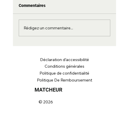
Le RA est l'un des chiffres les plus mal utilisés
Commentaires
du tennis. Pourquoi les marques le poussent
aux deux extrêmes, pourquoi nous avons fixé
toute la gamme adulte à 69, et les deux
Rédigez un commentaire...
chiffres qui en disent
Déclaration d'accessibilité
Conditions générales
Politique de confidentialité
Politique De Remboursement
MATCHEUR
© 2026