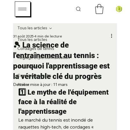
Tous les articles
31 août 2025
4 min de lecture
Tous les articles
🎾 La science de
Cordages de tennis
l'entraînement au tennis :
Réglage et personnalisation
pourquoi l'apprentissage est
Raquettes
la véritable clé du progrès
Experts et coachs
Dernière mise à jour :
Atelier
11 mars
1️⃣ Le mythe de l'équipement 
face à la réalité de 
l'apprentissage
Le marché du tennis est inondé de 
raquettes high-tech, de cordages « 