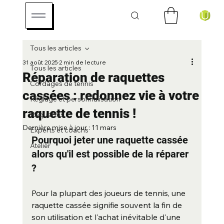
Tous les articles
31 août 2025
2 min de lecture
Tous les articles
Réparation de raquettes
Cordages de tennis
cassées : redonnez vie à votre
Réglage et personnalisation
raquette de tennis !
Raquettes
Dernière mise à jour :
11 mars
Experts et coachs
Pourquoi jeter une raquette cassée 
Atelier
alors qu'il est possible de la réparer 
?
Pour la plupart des joueurs de tennis, une 
raquette cassée signifie souvent la fin de 
son utilisation et l'achat inévitable d'une 