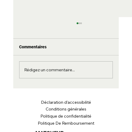
69 RA : ni mou, ni raide — la rigidité
honnête
Le RA est l'un des chiffres les plus mal utilisés
Commentaires
du tennis. Pourquoi les marques le poussent
aux deux extrêmes, pourquoi nous avons fixé
toute la gamme adulte à 69, et les deux
Rédigez un commentaire...
chiffres qui en disent
Déclaration d'accessibilité
Conditions générales
Politique de confidentialité
Politique De Remboursement